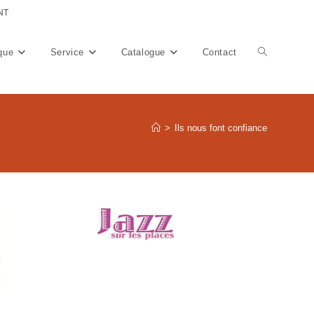
NT
que
Service
Catalogue
Contact
Toggle
website
>
Ils nous font confiance
search